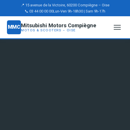
📍 15 avenue de la Victoire, 60200 Compiègne – Oise
📞 03 44 00 00 00
Lun-Ven 9h-18h30 | Sam 9h-17h
Mitsubishi Motors Compiègne
MMC
MOTOS & SCOOTERS – OISE
Motos neuves à Compiègne
Découvrez notre gamme complète de motos neuves
disponibles en concession. Roadsters, trails,
sportives, customs — permis A et A2.