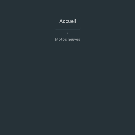
Accueil
ROYAL ENFIELD
›
Meteor 350 – Classic
Motos neuves
⚙️ 349 cm³
20 kW
Permis A2
4 490 €
Demander un essai