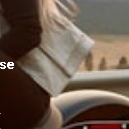
O
ise