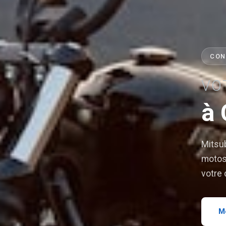
CON
VO
à 
Mitsub
motos 
votre 
M